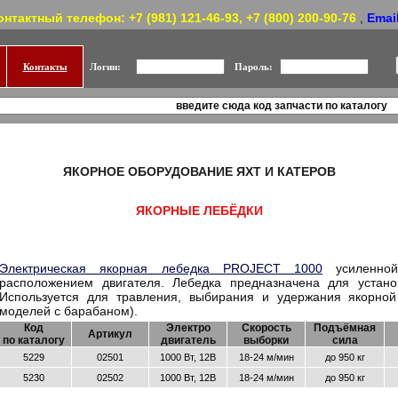
онтактный телефон: +7 (981) 121-46-93, +7 (800) 200-90-76
,
Emai
Контакты
Логин:
Пароль:
ЯКОРНОЕ ОБОРУДОВАНИЕ ЯХТ И КАТЕРОВ
ЯКОРНЫЕ ЛЕБЁДКИ
Электрическая якорная лебедка PROJECT 1000
усиленной
расположением двигателя. Лебедка предназначена для устано
Используется для травления, выбирания и удержания якорной
моделей с барабаном).
Код
Электро
Скорость
Подъёмная
Артикул
по каталогу
двигатель
выборки
сила
5229
02501
1000 Вт, 12В
18-24 м/мин
до 950 кг
5230
02502
1000 Вт, 12В
18-24 м/мин
до 950 кг