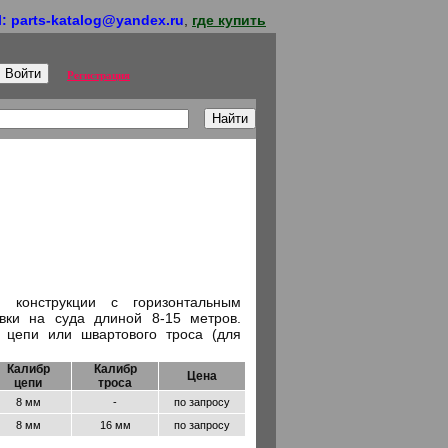
l: parts-katalog@yandex.ru
,
где купить
Регистрация
 конструкции с горизонтальным
вки на суда длиной 8-15 метров.
 цепи или швартового троса (для
Калибр
Калибр
Цена
цепи
троса
8 мм
-
по запросу
8 мм
16 мм
по запросу