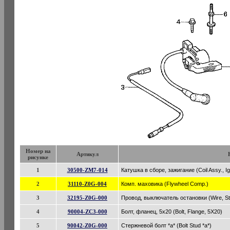
Номер на
Артикул
рисунке
1
30500-ZM7-014
Катушка в сборе, зажигание (Coil Assy., Ign
2
31110-Z0G-004
Комп. маховика (Flywheel Comp.)
3
32195-Z0G-000
Провод, выключатель остановки (Wire, St
4
90004-ZC3-000
Болт, фланец, 5x20 (Bolt, Flange, 5X20)
5
90042-Z0G-000
Стержневой болт *a* (Bolt Stud *a*)