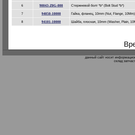
6
90043-Z0G-000
Стержневой болт *b* (Bolt Stud *b*)
7
94050-10000
Гайка, фланец, 10mm (Nut, Flange, 10Mm)
8
94101-10000
Шайба, плоская, 10mm (Washer, Plain, 1
Вре
данный сайт носит информацион
склад запчас