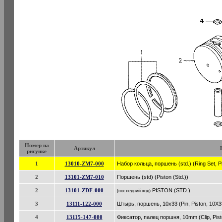
Номер на
Артикул
рисунке
1
13010-ZM7-000
Набор кольца, поршень (std.) (Ring Set, Pi
2
13101-ZM7-010
Поршень (std) (Piston (Std.))
2
13101-ZDF-000
PISTON (STD.)
(последний код)
3
13111-122-000
Штырь, поршень, 10x33 (Pin, Piston, 10X3
4
13115-147-000
Фиксатор, палец поршня, 10mm (Clip, Pis