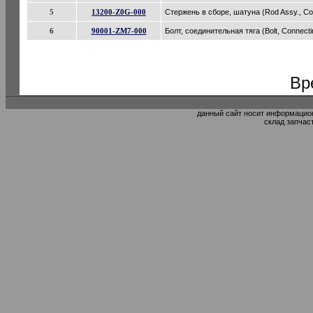
5
13200-Z0G-000
Стержень в сборе, шатуна (Rod Assy., Co
6
90001-ZM7-000
Болт, соединительная тяга (Bolt, Connect
Вр
данный сайт носит информацион
склад запчас