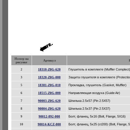
Номер на
Артикул
рисунке
2
18310-Z0G-620
Глушитель в комплекте (Muffler Complect
3
18320-Z0G-000
Защита глушителя в комплекте (Protection
5
18381-Z0G-010
Прокладка, глушитель (Gasket, Muffler)
6
18515-Z0G-000
Направляющая воздуха (Guide Air)
7
90003-Z0G-620
Шпилька 2.5x57 (Pin 2.5X57)
8
90004-Z0G-620
Шпилька 2.5x37 (Pin 2.5X37)
9
90012-892-000
Болт, фланец, 5x16 (Bolt, Flange, 5X16)
10
90014-KCZ-000
Болт, фланец, 5x25 (ct200) (Bolt, Flange, 