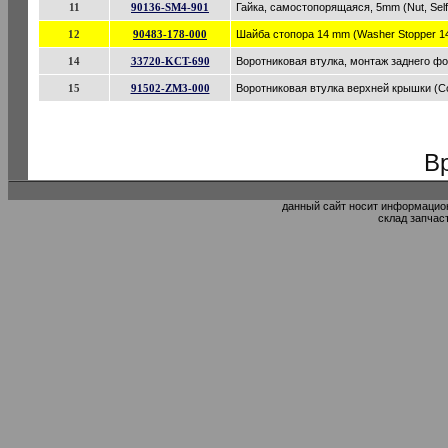
11
90136-SM4-901
Гайка, самостопорящаяся, 5mm (Nut, Sel
12
90483-178-000
Шайба стопора 14 mm (Washer Stopper 1
14
33720-KCT-690
Воротниковая втулка, монтаж заднего фонар
15
91502-ZM3-000
Воротниковая втулка верхней крышки (Col
В
данный сайт носит информацион
склад запчас