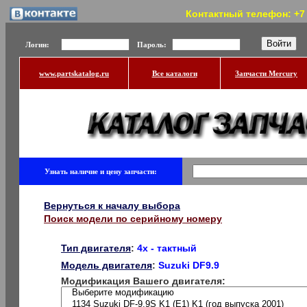
Контактный телефон: +7 (
Логин:
Пароль:
www.partskatalog.ru
Все каталоги
Запчасти Mercury
Узнать наличие и цену запчасти:
Вернуться к началу выбора
Поиск модели по серийному номеру
Тип двигателя
:
4x - тактный
Модель двигателя
:
Suzuki DF9.9
Модификация Вашего двигателя: