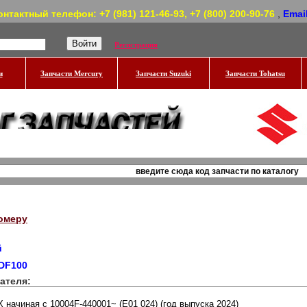
онтактный телефон: +7 (981) 121-46-93, +7 (800) 200-90-76
,
Emai
Регистрация
и
Запчасти Mercury
Запчасти Suzuki
Запчасти Tohatsu
омеру
й
 DF100
ателя: