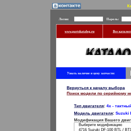
К
Логин:
Пароль:
www.partskatalog.ru
Все каталог
Узнать наличие и цену запчасти:
Вернуться к началу выбора
Поиск модели по серийному н
Тип двигателя
:
4x - тактны
Модель двигателя
:
Suzuki
Модификация Вашего двиг