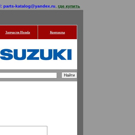
l: parts-katalog@yandex.ru
,
где купить
Запчасти Honda
Контакты