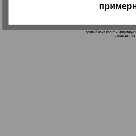
примерн
данный сайт носит информацион
склад запчас