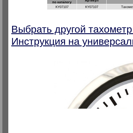
Артикул
по каталогу
KY07107
KY07107
Тахомет
Выбрать другой тахомет
Инструкция на универса