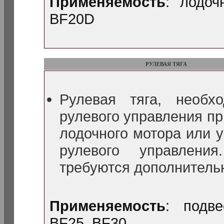
Применяемость
: лодо
BF20D
РУЛЕВАЯ ТЯГА
Рулевая тяга, необх
рулевого управления пр
лодочного мотора или 
рулевого управлени
требуются дополнитель
Применяемость
: подв
BF25, BF30