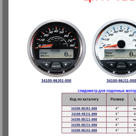
34100-98J01-000
34100-98J11-00
спидометр для лодочных моторо
Код по каталогу
Размер
34100-98J01-000
4"
ч
34100-98J11-000
4"
б
34100-98J21-000
4"
ч
34100-98J31-000
4"
б
34100-98J41-000
4"
б