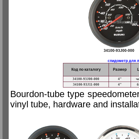
34100-93J00-000
спидометр для л
Код по каталогу
Размер
34100-93J00-000
4"
ч
34100-93J11-000
4"
б
Bourdon-tube type speedometer 
vinyl tube, hardware and install