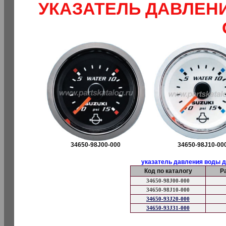
УКАЗАТЕЛЬ ДАВЛЕН
34650-98J00-000
34650-98J10-00
указатель давления воды д
Код по каталогу
Р
34650-98J00-000
34650-98J10-000
34650-93J20-000
34650-93J31-000