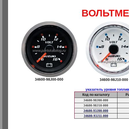
ВОЛЬТМЕ
34600-98J00-000
34600-98J10-000
указатель уровня топлив
Код по каталогу
Р
34600-98J00-000
34600-98J10-000
34600-93J00-000
34600-93J11-000