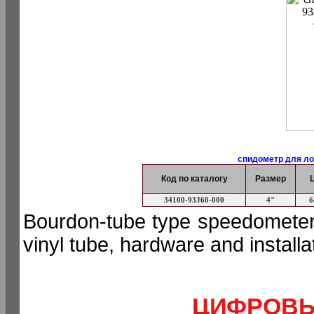
спидометр для ло
Код по каталогу
Размер
34100-93J60-000
4"
б
Bourdon-tube type speedometer 
vinyl tube, hardware and install
ЦИФРОВЫ