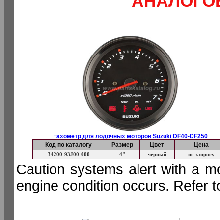
АНАЛОГО
тахометр для лодочных моторов Suzuki DF40-DF250
Код по каталогу
Размер
Цвет
Цена
34200-93J00-000
4"
черный
по запросу
Caution systems alert with a m
engine condition occurs. Refer