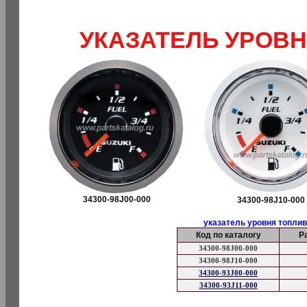
УКАЗАТЕЛЬ УРОВН
34300-98J00-000
34300-98J10-000
указатель уровня топлив
Код по каталогу
Р
34300-98J00-000
34300-98J10-000
34300-93J00-000
34300-93J11-000