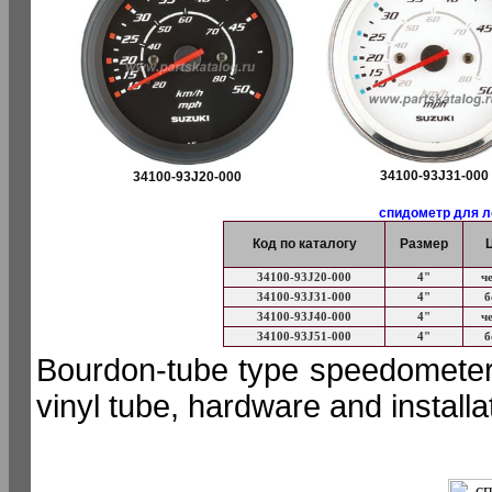
34100-93J31-000
34100-93J20-000
спидометр для л
Код по каталогу
Размер
34100-93J20-000
4"
ч
34100-93J31-000
4"
б
34100-93J40-000
4"
ч
34100-93J51-000
4"
б
Bourdon-tube type speedometer 
vinyl tube, hardware and install