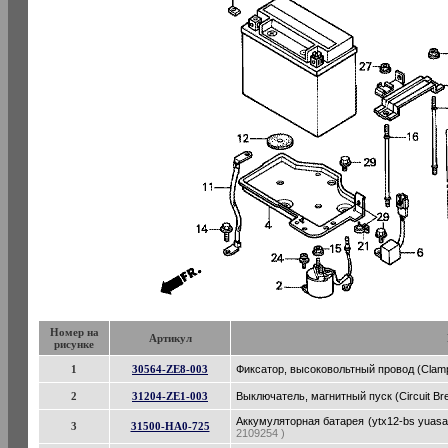
Номер на
Артикул
рисунке
1
30564-ZE8-003
Фиксатор, высоковольтный провод (Clampe
2
31204-ZE1-003
Выключатель, магнитный пуск (Circuit Brea
Аккумуляторная батарея (ytx12-bs yuasa)
3
31500-HA0-725
2109254 )