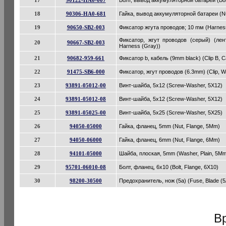
17
90122-HA0-007
Болт, вывод аккумуляторной батареи (Bolt,
18
90306-HA0-681
Гайка, вывод аккумуляторной батареи (Nut
19
90650-SB2-003
Фиксатор жгута проводов; 10 mм (Harness
Фиксатор, жгут проводов (серый) (лен
20
90667-SB2-003
Harness (Gray))
21
90682-959-661
Фиксатор b, кабель (9mm black) (Clip B, 
22
91475-SB6-000
Фиксатор, жгут проводов (6.3mm) (Clip, 
23
93891-05012-00
Винт-шайба, 5x12 (Screw-Washer, 5X12)
24
93891-05012-08
Винт-шайба, 5x12 (Screw-Washer, 5X12)
25
93891-05025-00
Винт-шайба, 5x25 (Screw-Washer, 5X25)
26
94050-05000
Гайка, фланец, 5mm (Nut, Flange, 5Mm)
27
94050-06000
Гайка, фланец, 6mm (Nut, Flange, 6Mm)
28
94101-05000
Шайба, плоская, 5mm (Washer, Plain, 5M
29
95701-06010-08
Болт, фланец, 6x10 (Bolt, Flange, 6X10)
30
98200-30500
Предохранитель, нож (5a) (Fuse, Blade (5
В