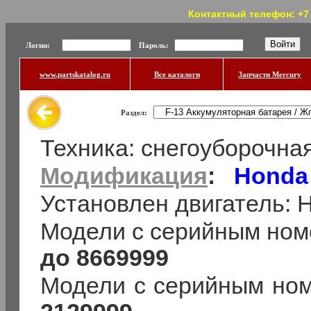
Контактный телефон: +7 (
Логин:
Пароль:
www.partskatalog.ru
Все каталоги
Запчасти Mercury
Раздел:
Техника: снегоуборочн
Модификация
:
Honda
Установлен двигатель:
Модели с серийным ном
до 8669999
Модели с серийным но