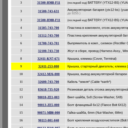
3
31500-HM8-F11
BATTERY (YTX12-BS) (YU
(последний код)
Аккумуляторная батарея (ytx12-bs) (yuas
3
31500-743-631
до 9255 )
3
31500-HM8-F11
BATTERY (YTX12-BS) (YU
(последний код)
4
31505-743-700
Пластина в комплекте, отсек аккумуляторн
5
31512-743-700
Пластина крепления аккумуляторной батар
6
31700-743-701
Выпрямитель в комп., силикон (Rectifier C
7
32100-743-730
Жгут в сборе, провод (Harness Assy., Wir
8
32411-KN7-671
Крышка, клемма (Cover, Terminal)
9
32411-253-000
Крышка, стартерный двигатель; клемма (C
10
32412-MJ6-000
Крышка, вывод аккумуляторной батареи (C
11
32600-743-700
Кабель *земля* (Cable *earth*)
12
83618-735-920
Резиновая деталь отсека аккумуляторной 
13
90010-ZE1-003
Винт-шайба, 5x8 (Screw-Washer, 5X8)
14
90013-ZE5-000
Болт фланцевый 6x12 (Flance Bolt 6X12)
15
90071-MB0-000
Гайка-шайба, 6mm (Nut-Washer, 6Mm)
16
90113-001-040
Болт крепления воздухоочистителя (Bolt B