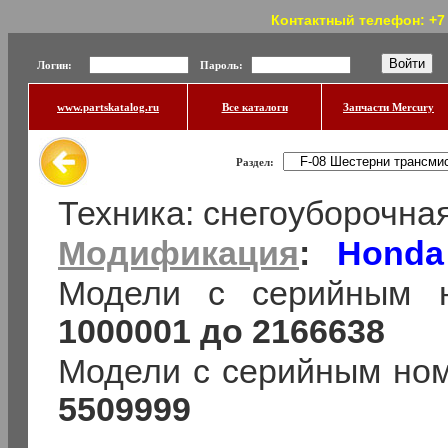
Контактный телефон: +7 (
Логин:
Пароль:
www.partskatalog.ru
Все каталоги
Запчасти Mercury
Раздел:
Техника: снегоуборочн
Модификация
:
Honda
Модели с серийным 
1000001 до 2166638
Модели с серийным но
5509999