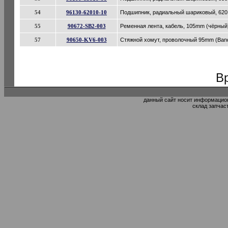
54
96130-62010-10
Подшипник, радиальный шариковый, 6201zz
55
90672-SB2-003
Ременная лента, кабель, 105mm (чёрный) 
57
90650-KV6-003
Стяжной хомут, проволочный 95mm (Band
В
данный сайт носит информацион
склад запчас