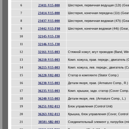
6
23411-V15-000
Шестерня, первичная ведущая (12t) (Gear,
7
23414-V15-000
Шестерня, конечная передача (11t) (Gear, 
8
23437-V15-000
Шестерня, первичная ведомая (47t) (Gear
9
23442-V15-F00
Шестерня, конечная ведомая (44t) (Gear, 
10
32145-V15-J30
11
32146-V15-J30
12
32161-V15-003
Стяжной хомут, жгут проводов (Band, Wir
13
36210-V15-003
Комп. кожуха, прав. передн.; двигатель (C
14
36215-V15-003
Комп. кожуха, лев. передн.; двигатель (Ca
15
36220-V02-003
Статор в комплекте (Stator Comp.)
16
36230-V15-003
Детали якоря, прав. (Armature Comp., R.)
17
36235-V15-003
Комп. крышки, задн. статор (Cover Comp., 
18
36240-V15-003
Детали якоря, лев. (Armature Comp., L.)
19
36251-V02-013
Блок управления (Control Unit)
20
36263-V02-013
Крышка, блок управления (Cover, Control 
21
38581-SB2-003
Соединительный элемент y, патрубок (mits