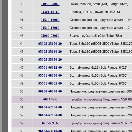
39
94050-05080
Гайка, фланец, 5mm (Nut, Flange, 5Mm)
40
94301-10160
Шпонка, 10x16 (Dowel Pin, 10X16)
41
94510-10000
Стопорное кольцо, наружная деталь, 10mm
42
94510-12000
Стопорное кольцо, наружная деталь, 12mm
43
95002-02080
Зажим трубки (b8) (Clip, Tube (B8))
44
95005-35170-20
Tube, 3.5x170 (95005-3500 (Tube, 3.5X17
45
95005-35180-20
Tube, 3.5x180 (95005-3500 (Tube, 3.5X18
46
95005-35850-20
47
95701-06012-00
Болт, фланец, 6x12 (Bolt, Flange, 6X12)
48
95701-08050-00
Болт, фланец, 8x50 (Bolt, Flange, 8X50)
49
95701-08065-00
Болт, фланец, 8x65 (Bolt, Flange, 8X65)
50
96100-60040-00
Подшипник, радиальный шариковый, 6004 (
50
6004NSK
Подшипник NSK 600
(подбор по маркировке)
51
96100-62000-00
Подшипник, радиальный шариковый, 6200 (
52
96100-62050-00
Подшипник, радиальный шариковый, 6205 (
52
6205NNTN
Подшипник NTN 62
(подбор по маркировке)
53
96100-63010-00
Подшипник, радиальный шариковый, 6301 (