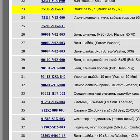
22
42311-V15-F00
Вал, колесо (Shaft, Wheel)
23
75100-V15-631
Brake assy., r. (Brake Assy., R.)
24
75113-V15-000
Изоляционная втулка, кабель тормоза (G
25
75200-V15-631
26
90001-V02-003
Болт, фланец, 6x70 (Bolt, Flange, 6X70)
27
90002-V02-003
Винт-шайба, (Screw-Washer,)
28
90004-V02-003
Винт-шайба, 3x6 (Screw-Washer, 3X6)
29
90102-V02-000
Болт, с гнездовой головкой, 5x25 (Bolt, So
30
90131-ZE1-000
Болт, сливная пробка (Bolt, Drain Plug)
31
90412-KZL-840
Упорная шайба, 10 mm (Washer 10 Mm)
32
90601-ZE1-000
Шайба сливной пробки 10.2mm (Washer, D
33
90652-HF7-003
Соединительный элемент, патрубок сапуна
34
91251-V15-004
Сальник, 17X35X8 (Oil Seal, 17X35X8)
35
91252-888-003
Сальник 25x38x7 (arai) (Oil Seal, 25X38X7 
36
91565-S0X-003
Фиксатор, соединитель (темно-синий) (Cli
37
91902-SB2-003
Подушка, жгут проводов (50x100) (Cushio
38
93893-04010-18
Винт-шайба, 4x10 (Screw-Washer, 4X10)