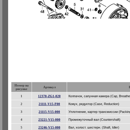
Номер на
Артикул
рисунке
1
12370-ZG1-020
Колпачок, сапунная камера (Cap, Breath
2
21111-V15-F00
Кожух, редуктор (Case, Reduction)
3
21115-V15-000
Уплотнение, картер трансмиссии (Packing
4
23221-V15-000
Промежуточный вал (Countershaft)
5
23246-V15-000
Вал, холост. шестерн. (Shaft, Idler)