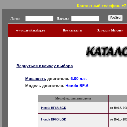
Контактный телефон: +7 (
Логин:
Пароль:
www.partskatalog.ru
Все каталоги
Запчасти Mercury
Вернуться к началу выбора
Мощность
двигателя:
6.00 л.с.
Модель двигателя:
Honda BF-6
Модификация двигателя
Honda BF6B
SGD
от BALS-10
Honda BF6B
LGD
от BALL-10