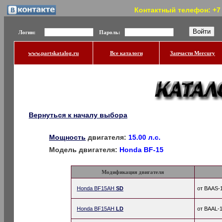
Контактный телефон: +7 (
Логин:
Пароль:
www.partskatalog.ru
Все каталоги
Запчасти Mercury
Вернуться к началу выбора
Мощность
двигателя:
15.00 л.с.
Модель двигателя:
Honda BF-15
Модификация двигателя
Honda BF15AH
SD
от BAAS-
Honda BF15AH
LD
от BAAL-