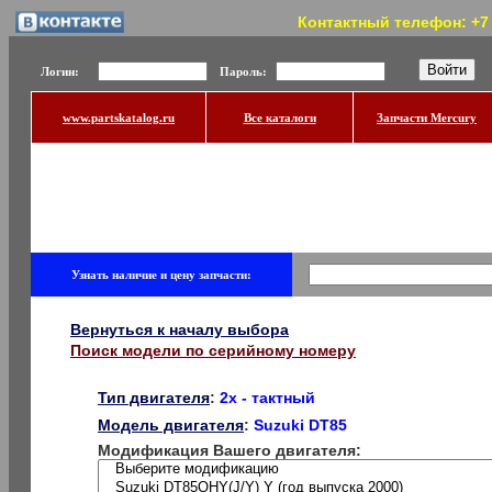
Контактный телефон: +7 (
Логин:
Пароль:
www.partskatalog.ru
Все каталоги
Запчасти Mercury
Узнать наличие и цену запчасти:
Вернуться к началу выбора
Поиск модели по серийному номеру
Тип двигателя
:
2x - тактный
Модель двигателя
:
Suzuki DT85
Модификация Вашего двигателя: