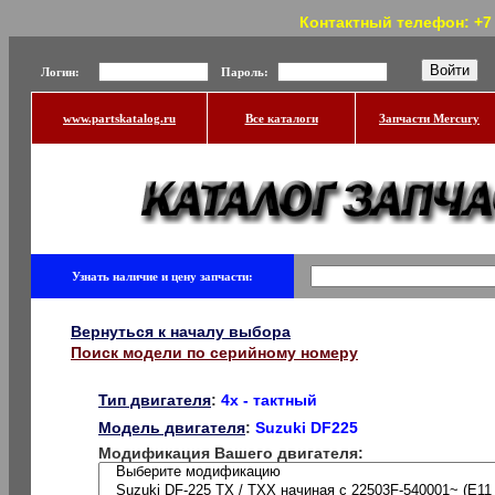
Контактный телефон: +7 (
Логин:
Пароль:
www.partskatalog.ru
Все каталоги
Запчасти Mercury
Узнать наличие и цену запчасти:
Вернуться к началу выбора
Поиск модели по серийному номеру
Тип двигателя
:
4x - тактный
Модель двигателя
:
Suzuki DF225
Модификация Вашего двигателя: