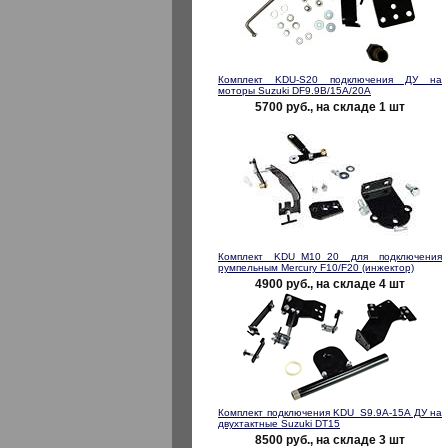
Комплект KDU-S20 подключения ДУ на
моторы Suzuki DF9.9B/15A/20A
5700 руб., на складе 1 шт
Комплект KDU_M10_20 для подключения
румпельным Mercury F10/F20 (инжектор)
4900 руб., на складе 4 шт
Комплект подключения KDU_S9.9A-15A ДУ на
двухтактные Suzuki DT15
8500 руб., на складе 3 шт