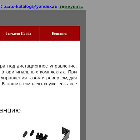
l: parts-katalog@yandex.ru
,
где купить
Запчасти Honda
Контакты
ра под дистационное управление.
 в оригинальных комплектах. При
 управления газом и реверсом, для
 В наших комплектах уже есть все
танцию