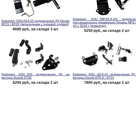
Комплект KDU_TMFS9.9-20I подключе
Комплект KDU-H15-20 подключения ДУ Honda
дистанционного управления Tohatsu MFS 9
BF15 / BF20 (переходники с рулевой трубкой)
20 с 2018 г (инжектор).
6680 руб., на складе 3 шт
5250 руб., на складе 2 шт
Комплект KDU_S30 подключения ДУ на
Комплект KDU_S9.9-15 подключения ДУ
моторы Suzuki DT30
моторы Suzuki DT9.9 / DT15
6200 руб., на складе 2 шт
7800 руб., на складе 2 шт