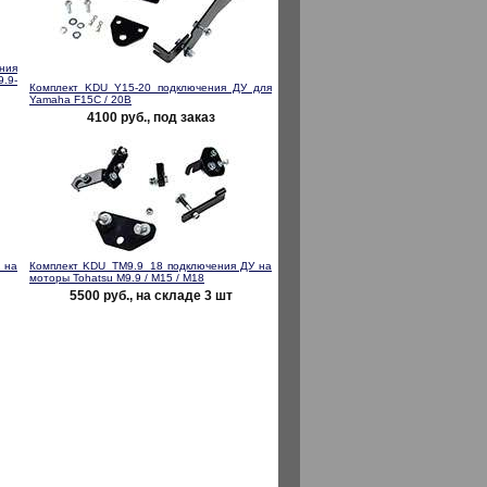
ния
.9-
Комплект KDU_Y15-20 подключения ДУ для
Yamaha F15C / 20B
4100 руб., под заказ
 на
Комплект KDU_TM9.9_18 подключения ДУ на
моторы Tohatsu M9.9 / M15 / M18
5500 руб., на складе 3 шт