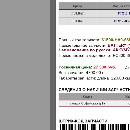
Бренд
Код по кат
FULBAT
FTX12-
FULBAT
FTX12-BS
Полный код запчасти:
31500-HA0-68
Наименование запчасти:
BATTERY (
Наименование по русски: АККУМ
Применяется в моделях: от PC800 8
Розничная цена:
27 330 руб.
Дат
Вес запчасти: 4700.00 г
Габариты запчасти: длина=220.00 см
СВЕДЕНИЯ О НАЛИЧИИ ЗАПЧАСТ
Склад
Ко
склад - Софийская д.1а
по
ШТРИХ-КОД ЗАПЧАСТИ