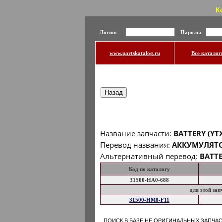
К
Логин:
Пароль:
www.partskatalog.ru
Все каталог
Название запчасти:
BATTERY (YT
Перевод названия:
АККУМУЛЯТОР
Альтернативный перевод:
BATTE
Код по каталогу
31500-HA0-688
для этой за
31500-HM8-F11
ПОИСК В БАЗЕ НЕ ОРИГИНАЛЬНЫХ ЗАПЧА