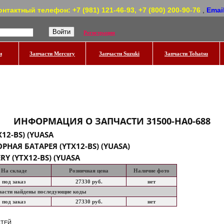
онтактный телефон: +7 (981) 121-46-93, +7 (800) 200-90-76
,
Emai
Регистрация
и
Запчасти Mercury
Запчасти Suzuki
Запчасти Tohatsu
ИНФОРМАЦИЯ О ЗАПЧАСТИ
31500-HA0-688
X12-BS) (YUASA
НАЯ БАТАРЕЯ (YTX12-BS) (YUASA)
RY (YTX12-BS) (YUASA
На складе
Розничная цена
Наличие фото
под заказ
27330 руб.
нет
пчасти найдены последующие коды
под заказ
27330 руб.
нет
СТЕЙ