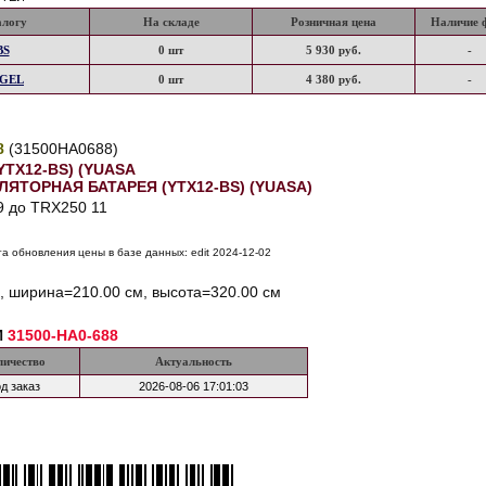
алогу
На складе
Розничная цена
Наличие 
BS
0 шт
5 930 руб.
-
-GEL
0 шт
4 380 руб.
-
8
(31500HA0688)
YTX12-BS) (YUASA
УЛЯТОРНАЯ БАТАРЕЯ (YTX12-BS) (YUASA)
9 до TRX250 11
а обновления цены в базе данных: edit 2024-12-02
, ширина=210.00 см, высота=320.00 см
И
31500-HA0-688
личество
Актуальность
д заказ
2026-08-06 17:01:03