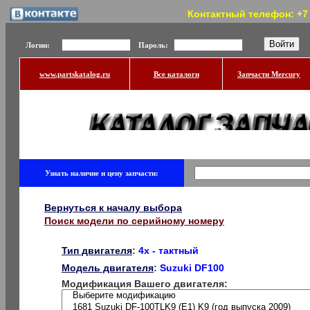
Контактный телефон: +7 (
Логин:
Пароль:
www.partskatalog.ru
Все каталоги
Запчасти Mercury
Узнать наличие и цену запчасти:
Вернуться к началу выбора
Поиск модели по серийному номеру
Тип двигателя
:
4x - тактный
Модель двигателя
:
Suzuki DF100
Модификация Вашего двигателя: