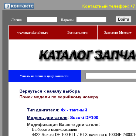
Контактный телефон: +7 (
Логин:
Пароль:
www.partskatalog.ru
Все каталоги
Запчасти Mercury
Узнать наличие и цену запчасти:
Вернуться к началу выбора
Поиск модели по серийному номеру
Тип двигателя
:
4x - тактный
Модель двигателя
:
Suzuki DF100
Модификация Вашего двигателя: