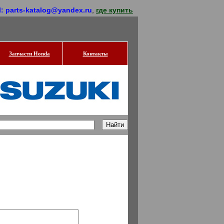
l: parts-katalog@yandex.ru
,
где купить
Запчасти Honda
Контакты