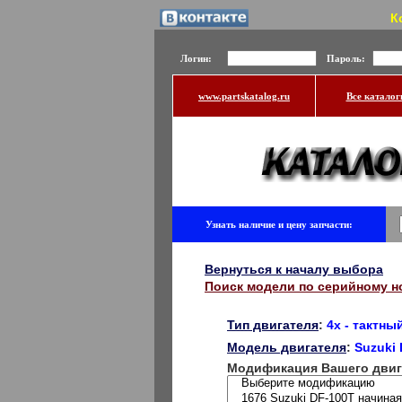
К
Логин:
Пароль:
www.partskatalog.ru
Все каталог
Узнать наличие и цену запчасти:
Вернуться к началу выбора
Поиск модели по серийному н
Тип двигателя
:
4x - тактны
Модель двигателя
:
Suzuki
Модификация Вашего двиг