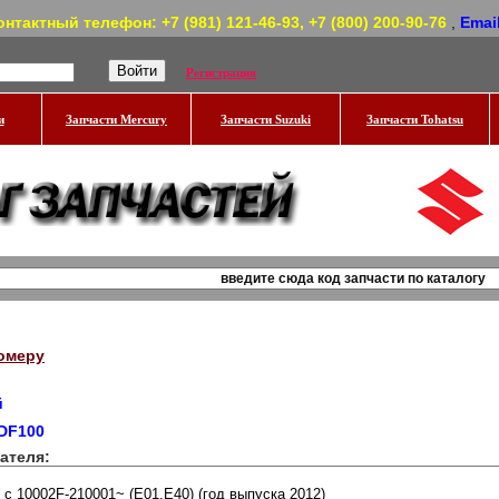
онтактный телефон: +7 (981) 121-46-93, +7 (800) 200-90-76
,
Emai
Регистрация
и
Запчасти Mercury
Запчасти Suzuki
Запчасти Tohatsu
омеру
й
 DF100
ателя: